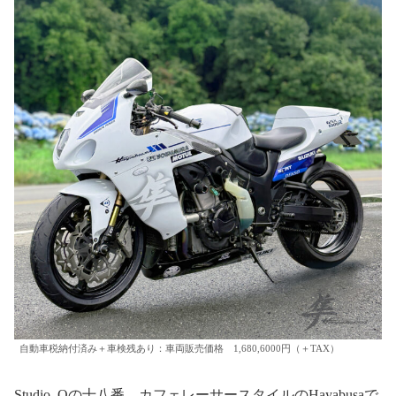
自動車税納付済み＋車検残あり：車両販売価格 1,680,6000円（＋TAX）
Studio_Qの十八番、カフェレーサースタイルのHayabusaで