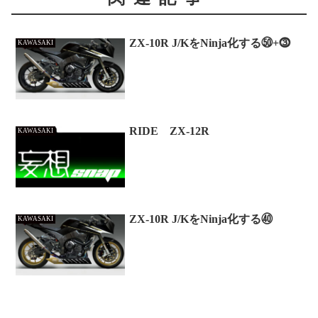
ZX-10R J/KをNinja化する㊿+⓷
KAWASAKI
RIDE ZX-12R
KAWASAKI
ZX-10R J/KをNinja化する㊵
KAWASAKI