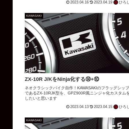
2023.04.16
2023.04.19
ひろ
KAWASAKI
ZX-10R J/KをNinja化する㊿+⑩
ネオクラシックバイク自作！KAWASAKIのフラッグシッ
であるZX-10RJK型を、GPZ900R風ニンジャ化カスタム
したいと思います
2023.04.13
2023.04.15
ひろ
KAWASAKI