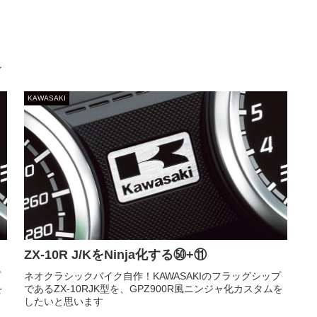
し
KAWASAKI
ZX-10R J/KをNinja化する㊿+⑪
プ
ネオクラシックバイク自作！KAWASAKIのフラッグシップ
を
であるZX-10RJK型を、GPZ900R風ニンジャ化カスタムを
したいと思います