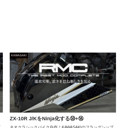
KAWASAKI
ZX-10R J/KをNinja化する㊿+⑭
プ
ネオクラシックバイク自作！KAWASAKIのフラッグシップ