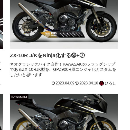
ZX-10R J/KをNinja化する㊿+⑦
プ
ネオクラシックバイク自作！KAWASAKIのフラッグシップ
を
であるZX-10RJK型を、GPZ900R風ニンジャ化カスタムを
したいと思います
し
2023.04.09
2023.04.10
ひろし
KAWASAKI