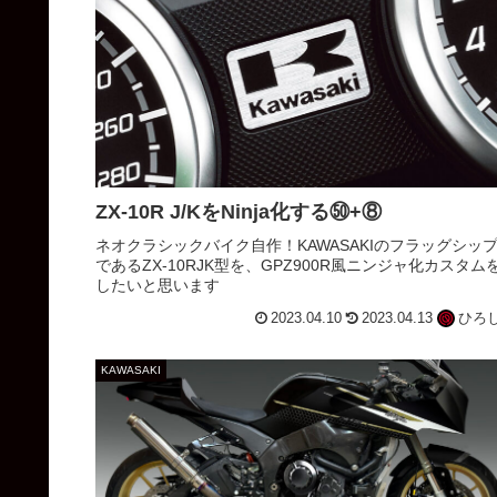
ZX-10R J/KをNinja化する㊿+⑧
ネオクラシックバイク自作！KAWASAKIのフラッグシッ
であるZX-10RJK型を、GPZ900R風ニンジャ化カスタム
したいと思います
2023.04.10
2023.04.13
ひろ
KAWASAKI