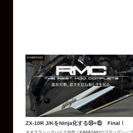
KAWASAKI
ZX-10R J/KをNinja化する㊿+⑮ Final！
ネオクラシックバイク自作！KAWASAKIのフラッグシッ