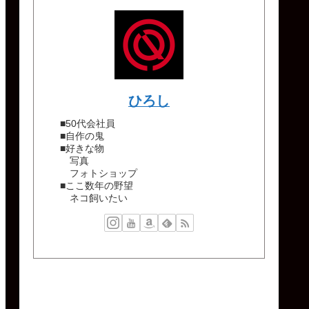
ひろし
■50代会社員
■自作の鬼
■好きな物
写真
フォトショップ
■ここ数年の野望
ネコ飼いたい