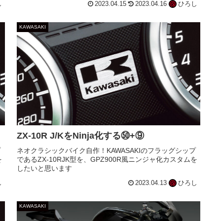
し
2023.04.15
2023.04.16
ひろし
KAWASAKI
ZX-10R J/KをNinja化する㊿+⑨
プ
ネオクラシックバイク自作！KAWASAKIのフラッグシップ
を
であるZX-10RJK型を、GPZ900R風ニンジャ化カスタムを
したいと思います
し
2023.04.13
ひろし
KAWASAKI