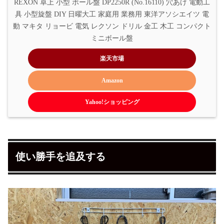
REXON 卓上 小型 ボール盤 DP2250R (No.16110) 穴あけ 電動工
具 小型旋盤 DIY 日曜大工 家庭用 業務用 東洋アソシエイツ 電
動 マキタ リョービ 電気 レクソン ドリル 金工 木工 コンパクト 
ミニボール盤
楽天市場
Amazon
Yahoo!ショッピング
使い勝手を追及する