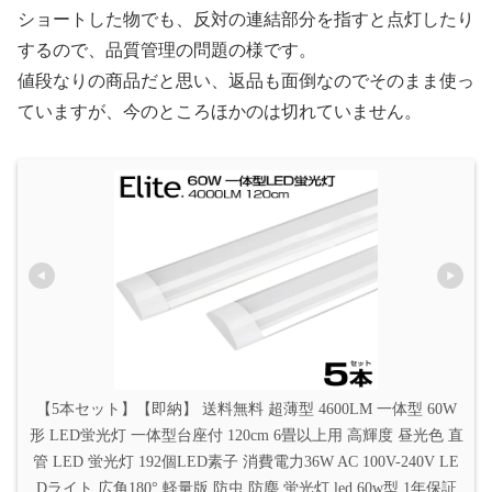
ショートした物でも、反対の連結部分を指すと点灯したり
するので、品質管理の問題の様です。
値段なりの商品だと思い、返品も面倒なのでそのまま使っ
ていますが、今のところほかのは切れていません。
【5本セット】【即納】 送料無料 超薄型 4600LM 一体型 60W
形 LED蛍光灯 一体型台座付 120cm 6畳以上用 高輝度 昼光色 直
管 LED 蛍光灯 192個LED素子 消費電力36W AC 100V-240V LE
Dライト 広角180° 軽量版 防虫 防塵 蛍光灯 led 60w型 1年保証