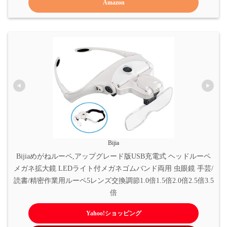
Amazon
Bijia
Bijiaめがねルーペ,アップグレード版USB充電式 ヘッドルーペ
メガネ拡大鏡 LEDライト付メガネゴムバンド両用 虫眼鏡 手芸/
読書/精密作業用ルーペ5レンズ交換調節1.0倍1.5倍2.0倍2.5倍3.5
倍
Yahoo!ショッピング