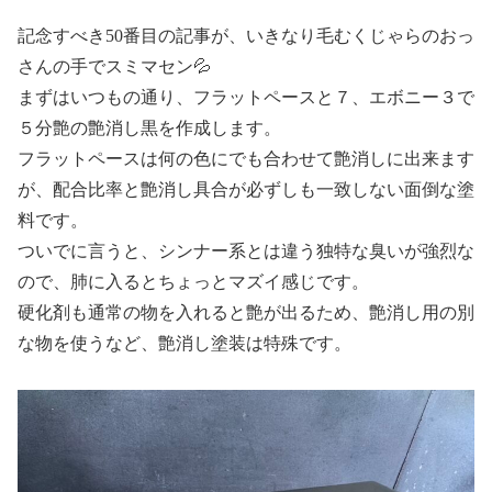
記念すべき50番目の記事が、いきなり毛むくじゃらのおっ
さんの手でスミマセン💦
まずはいつもの通り、フラットペースと７、エボニー３で
５分艶の艶消し黒を作成します。
フラットペースは何の色にでも合わせて艶消しに出来ます
が、配合比率と艶消し具合が必ずしも一致しない面倒な塗
料です。
ついでに言うと、シンナー系とは違う独特な臭いが強烈な
ので、肺に入るとちょっとマズイ感じです。
硬化剤も通常の物を入れると艶が出るため、艶消し用の別
な物を使うなど、艶消し塗装は特殊です。