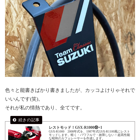
色々と能書きばかり書きましたが、カッコよけりゃそれで
いいんです(笑)。
それが私の情熱であり、全てです。
レストモッド！GSX-R1000㊿+1
GSX-R1000 2008年式を、1987年式GSX-R1100風にレスト
モッドします。軽く・パワフルで・故障しない！超高性能
な昭和のカフェレーサーを作成します。