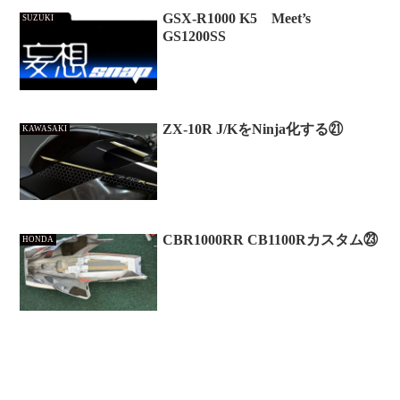
GSX-R1000 K5 Meet’s
SUZUKI
GS1200SS
ZX-10R J/KをNinja化する㉑
KAWASAKI
CBR1000RR CB1100Rカスタム㉓
HONDA