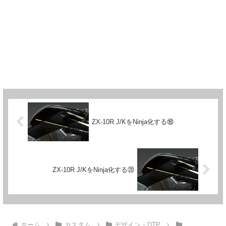
ZX-10R J/KをNinja化する⑱
ZX-10R J/KをNinja化する⑳
ホーム
カスタム
デザイン・DTP