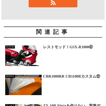
関連記事
レストモッド！GSX-R1000㊷
SUZUKI
CBR1000RR CB1100Rカスタム⑫
HONDA
ZX-10R Ninjaを作りたい 実車デ
ワンオフ