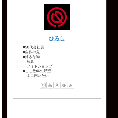
ひろし
■50代会社員
■自作の鬼
■好きな物
写真
フォトショップ
■ここ数年の野望
ネコ飼いたい