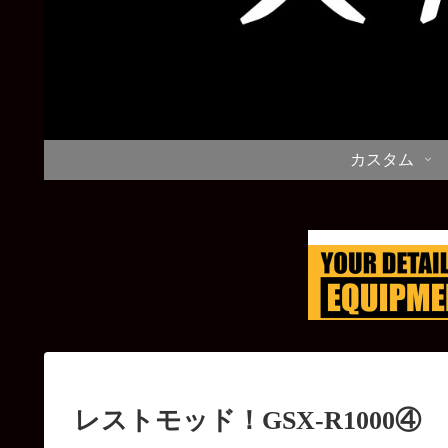
カスタム
レストモッド！GSX-R1000④