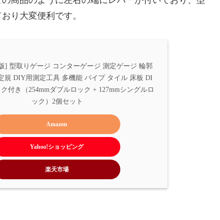
この商品のように左右の端にレバーが付いており、型
ており大変便利です。
最新版] 型取りゲージ コンターゲージ 測定ゲージ 輪郭
規 DIY用測定工具 多機能 パイプ タイル 床板 DI
ク付き（254mmダブルロック + 127mmシングルロ
ック）2個セット
Amazon
Yahoo!ショッピング
楽天市場