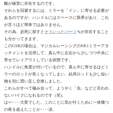
離が確実に存在するのです。
それらを回避するには、ミラーを「イン」に寄せる必要が
あるのですが、ハンドルにはスペースに限界があり、これ
が言うほど簡単ではありません。
その為、必死に探すと
そういったパーツ
が存在すること
も分かってきます。
このGSRの場合は、マジカルレーシングのNK1ミラーアタ
ッチメントを活用して、真ん中に左右から少しづつ中央に
寄せてレイアウトしている状態です。
ハンドルに角度が付いているので、真ん中に寄せるほどミ
ラーのロッドが長くなってしまい、結局ロッドも少し短い
物を別に買い足し交換しました。
これらがすべて嚙み合って、ようやく「虫」などと言われ
ないバイクになれるのです（笑)。
はー････大変でした。このことに気が付くために一体幾つ
の夜を超えたことか････涙。