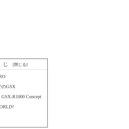
くじ
ERO
のGSX
c GSX-R1000 Concept
ORLD!