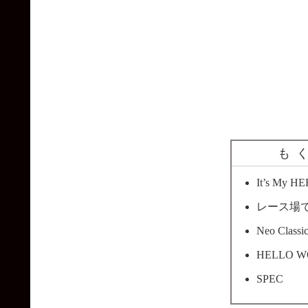
も
It’s My H
レース場で
Neo Classi
HELLO W
SPEC