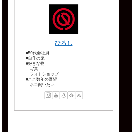
ひろし
■50代会社員
■自作の鬼
■好きな物
写真
フォトショップ
■ここ数年の野望
ネコ飼いたい