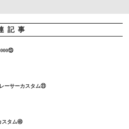
連記事
000⑬
ックレーサーカスタム㉓
0Rカスタム㊽